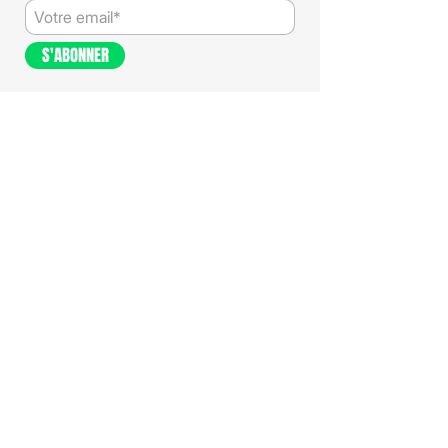
S'ABONNER
AGENCE DE CONSEIL EN
STRATÉGIE ET FORMATION RSE.
PRENDRE RENDEZ-VOUS
NOS OFFRES D'ACCOMPAGNEMENT
-->
Définir votre stratégie RSE
-->
Accompagnement à la labellisation
B Corp
-->
Préparation à la CSRD
-->
Devenir une société à mission
-->
Se doter d'une raison d'être