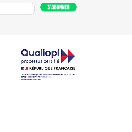
S'ABONNER
t
ONS