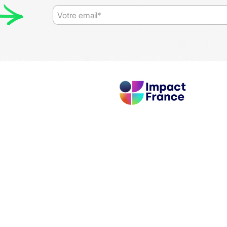
Membre adhérent, du mouvemen
des dirigeantes et dirigeants
français qui mettent l’impact
écologique et social au coeur de
leur entreprise.
FRES D'ACCOMPAGNEMENT
NOS OFFRES DE FORMATI