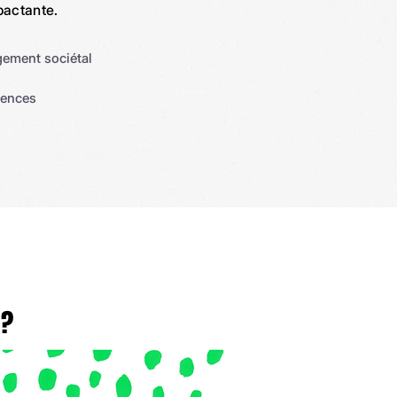
pactante.
ement sociétal
ences
 ?