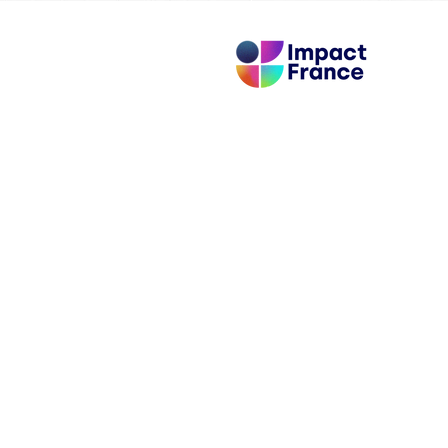
Membre adhérent, du mouvemen
des dirigeantes et dirigeants
français qui mettent l’impact
écologique et social au coeur de
leur entreprise.
FRES D'ACCOMPAGNEMENT
NOS OFFRES DE FORMATI
ir votre stratégie RSE
-->
Structurer et déployer 
pagnement à la labellisation
B Corp
26000
ration à la CSRD
-->
Principes et méthodologi
ir une société à mission
-->
Analyse des standards e
ter d'une raison d'être
-->
Décrypter et anticiper la
ser son Bilan carbon®
-->
Éléments clés pour défini