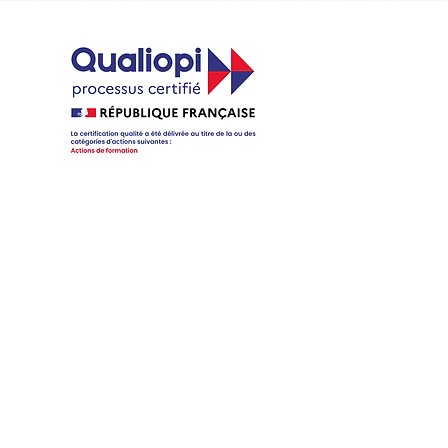
t
ONS
une démarche RSE
alignée avec la norme ISO
e pour élaborer une
matrice de matérialité RSE
t méthodologie du
reporting RSE
 directive CSRD
r une stratégie de
mécénat d'entreprise