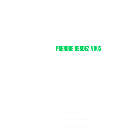
AGENCE DE CONSEIL EN
STRATÉGIE ET FORMATION RSE.
PRENDRE RENDEZ-VOUS
ACCUEIL
NOS OF
NOS RÉFLEXIONS
-->
Défin
-->
Accom
NOTRE APPROCHE
-->
Prépa
-->
Nos valeurs
-->
Deven
-->
Notre méthode
-->
Se do
-->
Nous connaître
-->
Réali