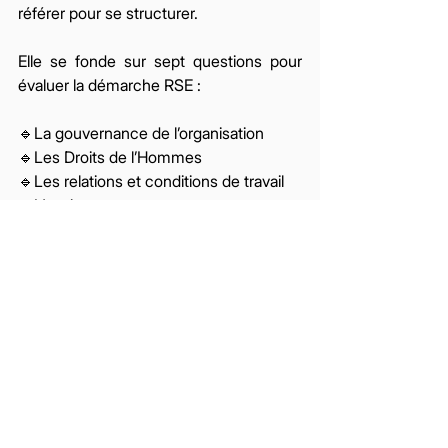
référer pour se structurer. 
Elle se fonde sur sept questions pour 
évaluer la démarche RSE :
🔹
La gouvernance de l’organisation
🔹
Les Droits de l’Hommes
🔹
Les relations et conditions de travail
🔹
L’environnement
🔹
Les bonnes pratiques dans les 
affaires
🔹
Les questions relatives aux 
consommateurs
🔹
L’engagement sociétal
Les bénéfices d'un label 